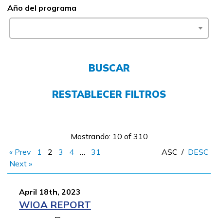
Año del programa
FAQs
English
BUSCAR
CONECTARSE
RESTABLECER FILTROS
COMIENZA YA
Mostrando: 10 of 310
« Prev
1
2
3
4
…
31
ASC
/
DESC
Next »
April 18th, 2023
WIOA REPORT