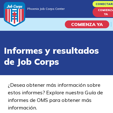
Skip
CONECTAR
Phoenix Job Corps Center
to
COMIENZ
Phoenix Job Corps Center
YA
main
content
COMIENZA YA
Programas
Informes y resultados
Vida En El Campus Universita
de Job Corps
Habilidades académicas
Viaje de la carrera
¿Desea obtener más información sobre
estos informes? Explore nuestra Guía de
Estudiar
informes de OMS para obtener más
información.
Programas de Entrenamient